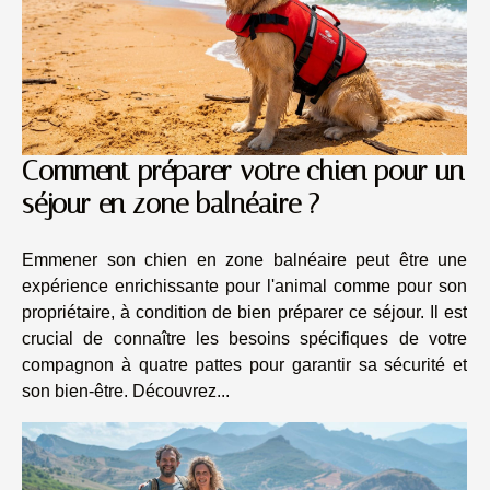
vétérinaire permet d’effectuer un bilan de
santé approfondi, garantissant que l’animal
est apte à voyager et à profiter du littoral sans
risque majeur. La mise à jour des vaccins est
primordiale, en particulier...
Comment préparer votre chien pour un
séjour en zone balnéaire ?
Emmener son chien en zone balnéaire peut être une
expérience enrichissante pour l'animal comme pour son
propriétaire, à condition de bien préparer ce séjour. Il est
crucial de connaître les besoins spécifiques de votre
compagnon à quatre pattes pour garantir sa sécurité et
son bien-être. Découvrez...