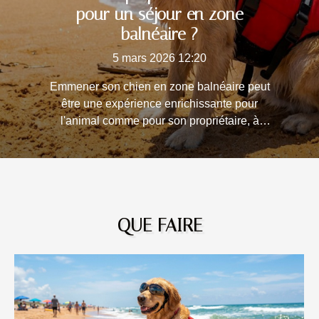
pour un séjour en zone
balnéaire ?
5 mars 2026 12:20
Emmener son chien en zone balnéaire peut
être une expérience enrichissante pour
l'animal comme pour son propriétaire, à
condition de bien préparer ce séjour. Il est
crucial de connaître les besoins spécifiques
de votre compagnon à quatre pattes pour
garantir sa sécurité et son bien-être.
Découvrez dans les paragraphes suivants des
QUE FAIRE
conseils pratiques et des précautions à
adopter pour passer des vacances sereines
avec votre chien en bord de mer.Préparer la
santé du chien Avant tout séjour en zone
balnéaire, la santé du chien doit être
rigoureusement vérifiée. Une visite chez le